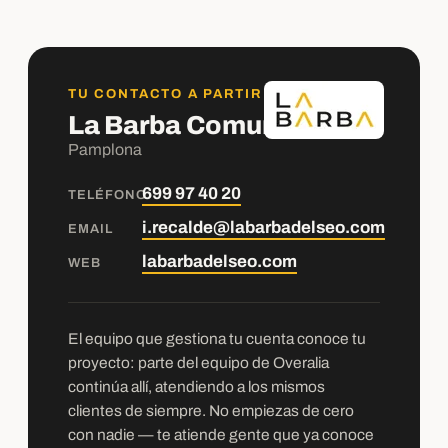
TU CONTACTO A PARTIR DE AHORA
La Barba Comunicación
Pamplona
699 97 40 20
TELÉFONO
i.recalde@labarbadelseo.com
EMAIL
labarbadelseo.com
WEB
El equipo que gestiona tu cuenta conoce tu
proyecto: parte del equipo de Overalia
continúa allí, atendiendo a los mismos
clientes de siempre. No empiezas de cero
con nadie — te atiende gente que ya conoce