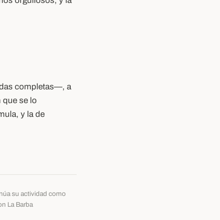
mos orgullosos, y la
cadas completas—, a
 que se lo
ula, y la de
tinúa su actividad como
con La Barba