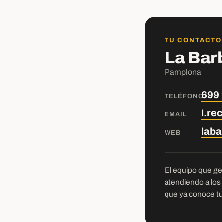
TU CONTACTO
La Bar
Pamplona
699 
TELÉFONO
i.r
EMAIL
lab
WEB
El equipo que ges
atendiendo a los
que ya conoce tu 