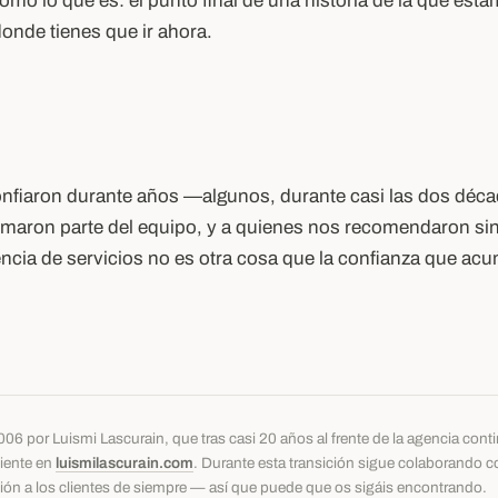
mo lo que es: el punto final de una historia de la que esta
donde tienes que ir ahora.
confiaron durante años —algunos, durante casi las dos dé
rmaron parte del equipo, y a quienes nos recomendaron sin
cia de servicios no es otra cosa que la confianza que acum
06 por Luismi Lascurain, que tras casi 20 años al frente de la agencia con
diente en
luismilascurain.com
. Durante esta transición sigue colaborando 
ón a los clientes de siempre — así que puede que os sigáis encontrando.