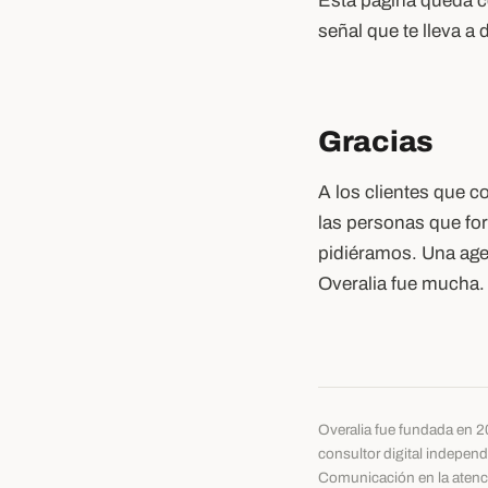
Esta página queda co
señal que te lleva a 
Gracias
A los clientes que 
las personas que fo
pidiéramos. Una agen
Overalia fue mucha.
Overalia fue fundada en 20
consultor digital indepen
Comunicación en la atenci