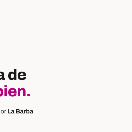
a de
bien.
por
La Barba
: